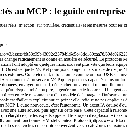
ctés au MCP : le guide entreprise
réels (injection, sur-privilège, credentials) et les mesures pour les p
prise
 compte de service) plutôt que des permissions restreintes, pour éviter les erreurs d'autorisation pendant le développement. Le problème, c'est que ces privilèges larges ne sont presque jamais réduits une fois l'agent en production. C'est exactement ce qui s'est produit lors de l'incident Supabase de juin 2025 : un agent Cursor disposant d'un accès privilégié au niveau service a traité un ticket de support contenant du contenu malveillant, ce qui a permis l'exfiltration de jetons d'intégration. Un agent limité en lecture seule sur des données de support n'aurait jamais eu les permissions nécessaires pour causer cette fuite. **Injection de prompt indirecte.** Considéré comme le risque numéro 1 du classement OWASP Top 10 des applications LLM, ce vecteur d'attaque ne nécessite aucun accès direct à vos systèmes. L'attaquant cache des instructions malveillantes dans un contenu que l'agent va traiter normalement : un email, un PDF, une page web, un fichier partagé sur un dépôt de code. Comme un modèle de langage ne fait pas de distinction stricte entre les données qu'il lit et les instructions qu'il doit exécuter, il peut interpréter ce contenu piégé comme un ordre légitime et agir en conséquence, avec ses propres permissions, parfois sans même informer l'utilisateur de cette action supplémentaire. ![Prompt injection via un agent IA connecté à un serveur MCP malveillant](https://res.cloudinary.com/snyk/image/upload/f_auto,w_2560,q_auto/v1753967942/mcp_agent_dnptcw.png) **Empoisonnement d'outil (tool poisoning).** Un serveur MCP malveillant ou compromis peut inclure des instructions cachées directement dans la description d'un outil, invisibles à l'œil nu mais interprétées par l'agent lors de la découverte des capacités disponibles. Invariant Labs a démontré une variante de cette attaque en exploitant un serveur MCP WhatsApp compromis pour exfiltrer silencieusement l'intégralité d'un historique de messages. Une variante encore plus sournoise, le « rug pull », consiste à faire approuver un outil au comportement normal, puis à modifier silencieusement sa définition après coup : la plupart des clients MCP ne détectent pas ce changement. **Prolifération de credentials.** Un serveur MCP centralise souvent les jetons OAuth de plusieurs services (messagerie, calendrier, stockage cloud), ce qui en fait un point de défaillance unique. Un seul serveur compromis peut donner accès à l'ensemble des services connectés, un scénario que les chercheurs qualifient de « clés du royaume ». Des chercheurs en sécurité ont recensé 492 serveurs MCP exposés publiquement sans authentification de base, et une faille critique dans le proxy OAuth mcp-remote (plus de 437 000 téléchargements) a permis l'exécution de commandes arbitraires à distance sur la machine cliente. **Angles morts d'audit.** Sans journalisation structurée attribuant chaque action à un utilisateur identifié, une équipe sécurité ne peut ni détecter une activité anormale en temps réel, ni reconstituer une chronologie d'attaque après coup. C'est un problème de conformité autant que de sécurité : le RGPD impose de pouvoir démontrer quelle donnée a été traitée, quand et par qui. Une étude 2025 sur les usages IA en entreprise a montré que moins de 15 % des systèmes étaient capables de reconstituer intégralement le parcours de décision d'un agent après un incident. Le tableau ci-dessous synthétise ce