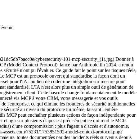
révenir.
s 5 risques et leur impact documenté. | Risque | Mécanisme | Incident documenté | |---|---|---| | Accès sur-privilégié | Permissions larges non réduites en production | Supabase / Cursor, juin 2025 | | Injection de prompt indirecte | Instructions cachées dans un contenu traité par l'agent | Invariant Labs, exfiltration WhatsApp | | Empoisonnement d'outil | Métadonnées d'outil manipulées pour tromper l'agent | Serveurs MCP tiers non audités | | Prolifération de credentials | Jetons OAuth stockés sans gestion centralisée | 492 serveurs MCP exposés sans authentification | | Angles morts d'audit | Absence de logs structurés attribuables à un utilisateur | Moins de 15 % des systèmes capables de reconstituer une chaîne de décision | ## 3. Comment sécuriser concrètement vos usages du MCP ? La bonne nouvelle, c'est que ces 5 risques se traitent avec 4 mesures structurées, sans renoncer aux gains de productivité du MCP. **Appliquer le principe du moindre privilège au niveau de chaque outil.** La granularité doit descendre sous le niveau du serveur : un agent de support client doit pouvoir consulter des données CRM en lecture, jamais déclencher une suppression ou un virement. Cette approche neutralise directement le risque d'accès sur-privilégié : un agent scopé en lecture seule n'aurait jamais eu les permissions nécessaires pour reproduire l'incident Supabase. **Exiger une validation humaine pour toute action irréversible.** Suppression en base, transfert de données externe, transaction financière, communication sortante en masse : la spécification MCP recommande elle-même qu'un humain reste toujours dans la boucle avec la capacité de refuser l'exécution d'un outil. C'est aussi la mitigation la plus efficace contre l'injection de prompt indirecte : une instruction malveillante qui ne peut pas s'exécuter sans validation humaine ne peut pas exfiltrer de données silencieusement, même si elle a réussi à tromper le modèle en amont. > « Le problème persistant de l'injection de prompt, c'est que nous connaissons cette faille depuis plus de deux ans et demi et que nous n'avons toujours pas de mitigation vraiment convaincante. » — Simon Willison, chercheur en sécurité informatique **Centraliser les connexions dans un registre gouverné.** Des connexions point-à-point gérées équipe par équipe créent exactement les angles morts qui permettent l'empoisonnement d'outil et la prolifération de credentials : personne n'a de vue d'ensemble sur qui a accès à quoi. Un registre centralisé permet de détecter tout changement de comportement d'un outil après son approbation, et d'appliquer une politique d'accès cohérente sur l'ensemble des serveurs connectés. ![Connexions point à point vs MCP Gateway centralisée](https://cdn.prod.website-files.com/6295808d44499cde2ba36c71/69f893efbd68232f9c080b63_image2%20(20).webp) **Journaliser chaque interaction de façon structurée.** L'identité de l'utilisateur, l'agent exécutant, l'outil appelé et les arguments passés doivent être enregistrés systématiquement : c'est la condition sine qua non pour combler les angles morts d'audit et satisfaire des exigences de conformité comme le RGPD. Ces 4 principes de gouvernance et de supervision d'agents autonomes, cartographie des flux, permissions par out