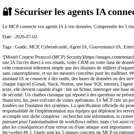
🔐 Sécuriser les agents IA conne
Le MCP connecte vos agents IA à vos données. Comprendre les 5 risques 
Date : 2026-07-02
Tags : Guide, MCP, Cybersécurité, Agent IA, Gouvernance IA, Entre
![Model Context Protocol (MCP) Security](https://images.contentstack.io/v3/assets/blt53c99b43892c2378/blt6e5c43de189caa78/69de02622321dc5db7bacc0e/cybersecurity-101-mcp-security_(1).jpg) Donner à une IA l'accès direct à vos emails, votre CRM ou votre base de données change radicalement la donne en matière de sécurité. Le protocole MCP (Model Context Protocol), lancé par Anthropic fin 2024, a rendu cette connexion tellement simple que des dizaines de milliers d'organisations l'ont adopté en quelques mois, souvent plus vite que leurs équipes sécurité n'ont pu l'évaluer. Ce guide fait le point sur les risques réels, sans catastrophisme, et sur les mesures concrètes pour les maîtriser. ## 1. Qu'est-ce que le MCP et pourquoi change-t-il la surface de risque ? Le MCP est un protocole ouvert qui standardise la façon dont un assistant IA se connecte à des outils, des bases de données ou des services externes. Concrètement, il fonctionne comme un port USB-C universel pour l'IA : au lieu de coder une intégration sur mesure pour chaque logiciel (Gmail, Slack, Notion, une base SQL interne), l'agent IA se connecte à un serveur MCP qui expose ces capacités dans un format standardisé. L'IA n'est alors plus un simple outil de génération de texte, elle devient capable d'agir : lire un fichier, interroger une base de données, envoyer un email, déclencher un virement ou modifier un enregistrement client. Cette bascule change fondamentalement le modèle de sécurité. Un chatbot classique qui répond à des questions ne présente qu'un risque limité : au pire, il génère un texte incorrect. Un agent connecté via MCP à votre CRM, votre messagerie et vos outils financiers, lui, peut exécuter de vraies opérations. Le MCP crée un pont direct entre le raisonnement d'un modèle de langage et l'infrastructure de l'entreprise, ce qui élimine les frontières de sécurité traditionnelles fondées sur l'isolation des systèmes. La spécification officielle du protocole est d'ailleurs explicite sur ce point : elle indique ne pas appliquer de sécurité au niveau du protocole lui-même, laissant l'entière responsabilité de l'implémentation aux équipes qui déploient les serveurs MCP. L'autre nouveauté, c'est l'autonomie. Un agent IA équipé d'outils MCP peut enchaîner plusieurs actions de façon indépendante pour accomplir une tâche complexe : rechercher une information, la croiser avec une autre source, puis agir sur cette base. Cette capacité à raisonner et agir sur plusieurs étapes est précisément ce qui rend le MCP puissant pour l'automatisation de workflows métier, mais c'est aussi ce qui élargit ce que les experts appellent le « rayon d'explosion » (blast radius) d'une compromission : plus l'agent a d'accès et d'autonomie, plus les conséquences d'une erreur ou d'une attaque sont importantes. ![Comment fonctionne le Model Context Protocol](https://www.datocms-assets.com/75231/1753851592-model-context-protocol.png?fm=webp) ## 2. Quels sont les 5 risques concrets du MCP en entreprise ? Les recherches en sécurité convergent vers 5 catégories de risques majeurs, toutes documentées par des incidents réels survenus depuis 2025. Voici chacune, avec son mécanisme précis. **Accès sur-privilégié.** Quand une équipe connecte un agent IA à un système, elle utilise souvent par commodité des identifiants larges (clé API admin,