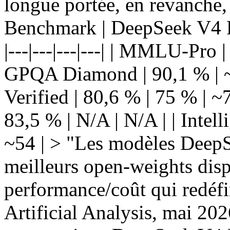
longue portée, en revanche, 
Benchmark | DeepSeek V4 Pr
|---|---|---|---| | MMLU-Pro 
GPQA Diamond | 90,1 % | 
Verified | 80,6 % | 75 % | 
83,5 % | N/A | N/A | | Intel
~54 | > "Les modèles DeepS
meilleurs open-weights disp
performance/coût qui redéfin
Artificial Analysis, mai 20